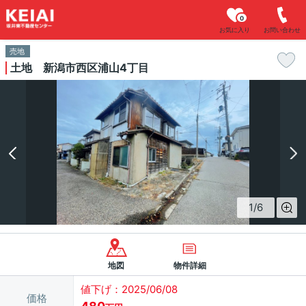
0
お気に入り
お問い合わせ
売地
土地 新潟市西区浦山4丁目
1
/
6
地図
物件詳細
値下げ：2025/06/08
価格