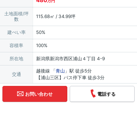
480
万円
土地面積/坪
115.68㎡ / 34.99坪
数
建ぺい率
50%
容積率
100%
所在地
新潟県新潟市西区浦山４丁目 4-9
越後線 「
青山
」駅 徒歩5分
交通
【浦山三区】バス停下車 徒歩3分
お問い合わせ
電話する