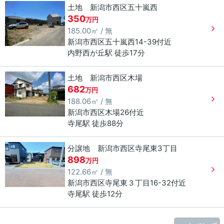
土地 新潟市西区五十嵐西
350
万円
185.00㎡ / 無
新潟市西区
五十嵐西
14-39付近
内野西が丘駅 徒歩17分
土地 新潟市西区木場
682
万円
188.06㎡ / 無
新潟市西区
木場
26付近
寺尾駅 徒歩88分
分譲地 新潟市西区寺尾東3丁目
898
万円
122.66㎡ / 無
新潟市西区
寺尾東
３丁目
16-32付近
寺尾駅 徒歩12分