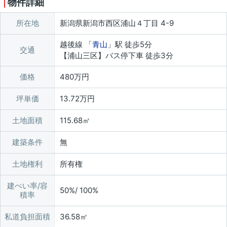
物件詳細
所在地
新潟県新潟市西区浦山４丁目 4-9
越後線 「
青山
」駅 徒歩5分
交通
【浦山三区】バス停下車 徒歩3分
価格
480万円
坪単価
13.72万円
土地面積
115.68㎡
建築条件
無
土地権利
所有権
建ぺい率/容
50%/ 100%
積率
私道負担面積
36.58㎡