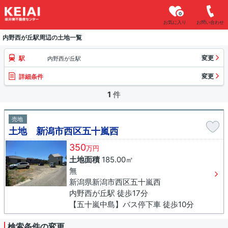
0
お気に入り
お問い合わせ
内野西が丘駅周辺の土地一覧
変更
駅
内野西が丘駅
変更
詳細条件
1
件
売地
土地 新潟市西区五十嵐西
350
万円
土地面積
185.00㎡
無
新潟県新潟市西区五十嵐西
内野西が丘駅 徒歩17分
【五十嵐中島】バス停下車 徒歩10分
検索条件の変更