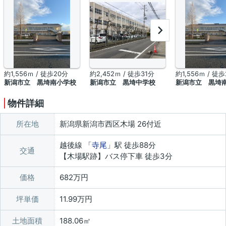
約1,556ｍ / 徒歩20分
約2,452ｍ / 徒歩31分
約1,556ｍ / 徒
新潟市立 黒埼南小学校
新潟市立 黒埼中学校
新潟市立 黒埼
物件詳細
所在地
新潟県新潟市西区木場 26付近
越後線 「
寺尾
」駅 徒歩88分
交通
【木場駅跡】バス停下車 徒歩3分
価格
682万円
坪単価
11.99万円
土地面積
188.06㎡