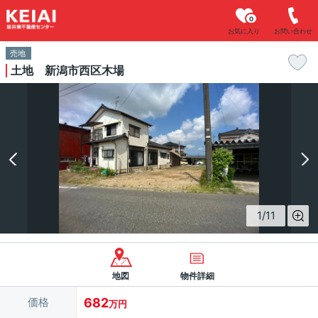
0
お気に入り
お問い合わせ
売地
土地 新潟市西区木場
1
/
11
地図
物件詳細
価格
682
万円