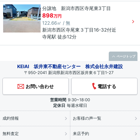
分譲地 新潟市西区寺尾東3丁目
898
万円
122.66㎡ / 無
新潟市西区
寺尾東
３丁目
16-32付近
寺尾駅 徒歩12分
ページトップ
KEIAI 坂井東不動産センター 株式会社永井建設
〒950-2041 新潟県新潟市西区坂井東６丁目1-27
お問い合わせ
電話する
営業時間
9:30~18:00
定休日
毎週水曜日
成約情報
お客様の声一覧
無料査定
来店予約