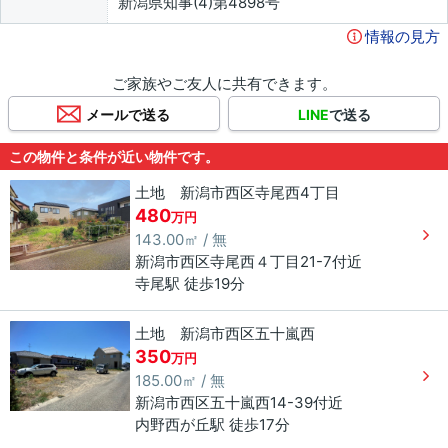
新潟県知事(4)第4898号
情報の見方
ご家族やご友人に共有できます。
メールで送る
LINE
で送る
この物件と条件が近い物件です。
土地 新潟市西区寺尾西4丁目
480
万円
143.00㎡ / 無
新潟市西区
寺尾西
４丁目
21-7付近
寺尾駅 徒歩19分
土地 新潟市西区五十嵐西
350
万円
185.00㎡ / 無
新潟市西区
五十嵐西
14-39付近
内野西が丘駅 徒歩17分