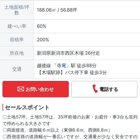
土地面積/坪
188.06㎡ / 56.88坪
数
建ぺい率
60%
容積率
200%
所在地
新潟県新潟市西区木場 26付近
越後線 「
寺尾
」駅 徒歩88分
交通
【木場駅跡】バス停下車 徒歩3分
お問い合わせ
電話する
セールスポイント
〇土地57坪。土地57坪は、35坪前後のお家・お庭付・車3台も並列
で停められる大きさです
〇両面接道、道路幅６ｍ以上（東側6.6ｍ、西側8.8ｍ）
〇西側道路の道路幅が一番広いですが、交通量が少なく安全ですの