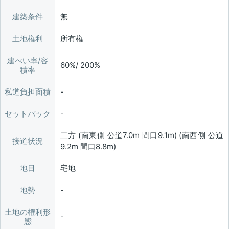
建築条件
無
土地権利
所有権
建ぺい率/容
60%/ 200%
積率
私道負担面積
セットバック
二方 (南東側 公道7.0m 間口9.1m) (南西側 公道
接道状況
9.2m 間口8.8m)
地目
宅地
地勢
土地の権利形
態