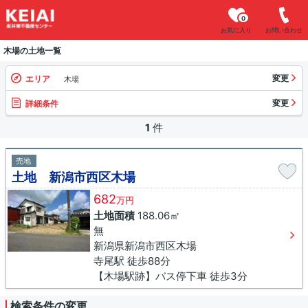
0
お気に入り
お問い合わせ
木場の土地一覧
変更
エリア
木場
変更
詳細条件
1
件
売地
土地 新潟市西区木場
682
万円
土地面積
188.06㎡
無
新潟県新潟市西区木場
寺尾駅 徒歩88分
【木場駅跡】バス停下車 徒歩3分
検索条件の変更