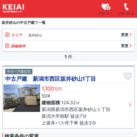
0
お気に入り
お問い合わせ
坂井砂山の中古戸建て一覧
変更
エリア
坂井砂山
変更
詳細条件
1
件
中古一戸建住宅
中古戸建 新潟市西区坂井砂山1丁目
1,100
万円
5DK
建物面積
124.32㎡
新潟県新潟市西区坂井砂山１丁目
新潟大学前駅 徒歩7分
上坂井バス停下車 徒歩3分
検索条件の変更