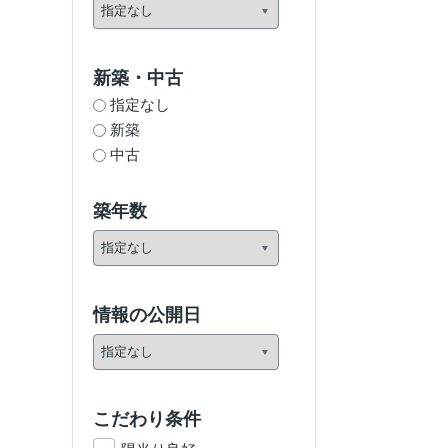
新築・中古
指定なし
新築
中古
築年数
情報の公開日
こだわり条件