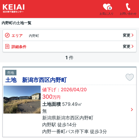
0
お気に入り
お問い合わせ
内野町の土地一覧
変更
エリア
内野町
変更
詳細条件
1
件
売地
土地 新潟市西区内野町
値下げ：2026/04/20
300
万円
土地面積
579.49㎡
無
新潟県新潟市西区内野町
内野駅 徒歩14分
内野一番町バス停下車 徒歩3分