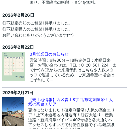
ませ。不動産売却相談・査定を無料...
2026年2月26日
◎不動産売却のご相談1件承りました。
◎不動産購入のご相談1件承りました。
お問い合わせありがとうございます(^^)
2026年2月22日
3月営業日のお知らせ
営業時間：9時30分～18時定休日：水曜日来
店・お問い合わせは、TEL：0120-581-224 ま
で(^^)WEBからの来店予約はこちら少人数スタ
ッフで運営しているため、ご来店希望の場合は
ご予約して...
2026年2月21日
【売土地情報】西区青山8丁目/確定測量済！人
気の高台エリア
更地になりました！確定測量済♪人気の高台エリ
ア！上下水道宅地内引込有！◎西大通り・産業
道路・新潟海岸バイパス402号線と各大通りへ
アクセスしやすいので利便性抜群です♪◎建築条