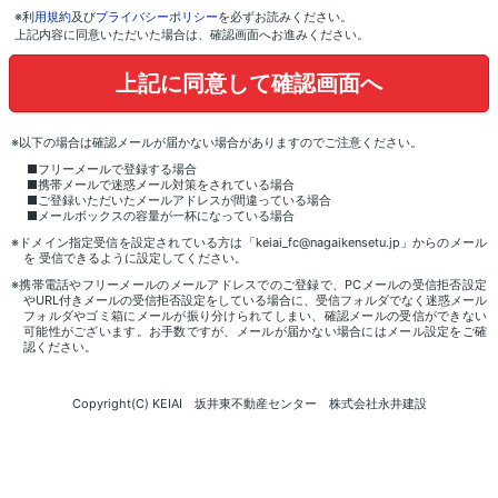
※
利用規約
及び
プライバシーポリシー
を必ずお読みください。
上記内容に同意いただいた場合は、確認画面へお進みください。
※以下の場合は確認メールが届かない場合がありますのでご注意ください。
■フリーメールで登録する場合
■携帯メールで迷惑メール対策をされている場合
■ご登録いただいたメールアドレスが間違っている場合
■メールボックスの容量が一杯になっている場合
※ドメイン指定受信を設定されている方は「keiai_fc@nagaikensetu.jp」からのメール
を 受信できるように設定してください。
※携帯電話やフリーメールのメールアドレスでのご登録で、PCメールの受信拒否設定
やURL付きメールの受信拒否設定をしている場合に、受信フォルダでなく迷惑メール
フォルダやゴミ箱にメールが振り分けられてしまい、確認メールの受信ができない
可能性がございます。お手数ですが、メールが届かない場合にはメール設定をご確
認ください。
Copyright(C) KEIAI 坂井東不動産センター 株式会社永井建設