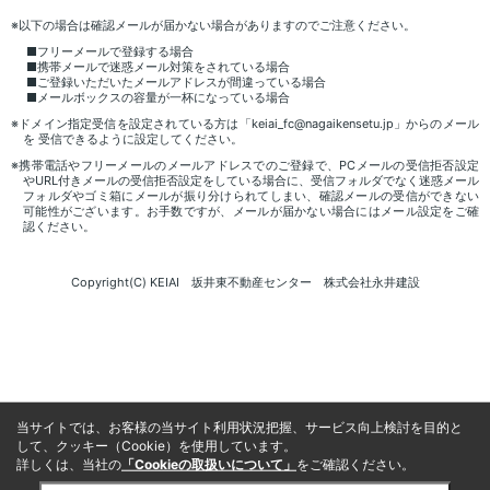
※以下の場合は確認メールが届かない場合がありますのでご注意ください。
■フリーメールで登録する場合
■携帯メールで迷惑メール対策をされている場合
■ご登録いただいたメールアドレスが間違っている場合
■メールボックスの容量が一杯になっている場合
※ドメイン指定受信を設定されている方は「keiai_fc@nagaikensetu.jp」からのメール
を 受信できるように設定してください。
※携帯電話やフリーメールのメールアドレスでのご登録で、PCメールの受信拒否設定
やURL付きメールの受信拒否設定をしている場合に、受信フォルダでなく迷惑メール
フォルダやゴミ箱にメールが振り分けられてしまい、確認メールの受信ができない
可能性がございます。お手数ですが、メールが届かない場合にはメール設定をご確
認ください。
Copyright(C) KEIAI 坂井東不動産センター 株式会社永井建設
当サイトでは、お客様の当サイト利用状況把握、サービス向上検討を目的と
して、クッキー（Cookie）を使用しています。
詳しくは、当社の
「Cookieの取扱いについて」
をご確認ください。