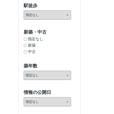
駅徒歩
新築・中古
指定なし
新築
中古
築年数
情報の公開日