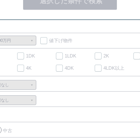
選択した条件で検索
値下げ物件
1DK
1LDK
2K
4K
4DK
4LDK以上
中古