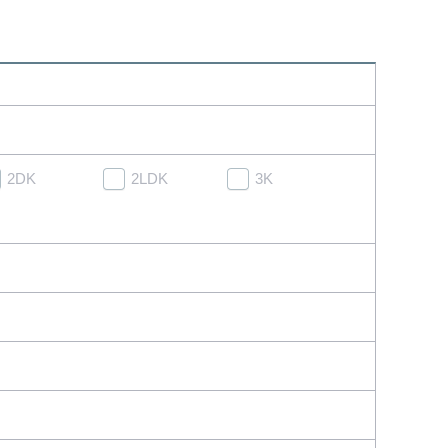
2DK
2LDK
3K