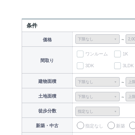
条件
価格
ワンルーム
1K
間取り
3DK
3LDK
建物面積
土地面積
徒歩分数
新築・中古
指定なし
新築